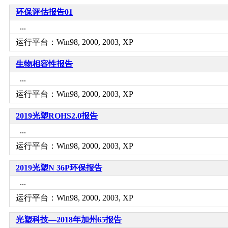
环保评估报告01
...
运行平台：Win98, 2000, 2003, XP
生物相容性报告
...
运行平台：Win98, 2000, 2003, XP
2019光塑ROHS2.0报告
...
运行平台：Win98, 2000, 2003, XP
2019光塑N 36P环保报告
...
运行平台：Win98, 2000, 2003, XP
光塑科技—2018年加州65报告