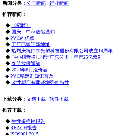
新闻分类：
公司新闻
行业新闻
推荐新闻：
◆
《招聘》
◆
国庆、中秋放假通知
◆
PVC的优点
◆
工厂已搬迁新地址
◆
热烈庆祝广东光塑科技股份有限公司成立14周年
◆
“中国塑料鞋之都”广东吴川：年产25亿双鞋
◆
春节放假通知
◆
2023年8月涨价涵
◆
PVC稳定剂知识普及
◆
改性塑产有哪些增强的特性
下载分类：
文档下载
软件下载
推荐下载：
◆
生性多样性报告
◆
REACH报告
◆
ISO9001 2015