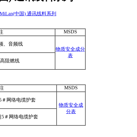
iLan(中国) 通讯线料系列
MSDS
注
频、音频线
物质安全成分
表
级高阻燃线
MSDS
注
5＃网络电缆护套
物质安全成
分表
超5＃网络电缆护套