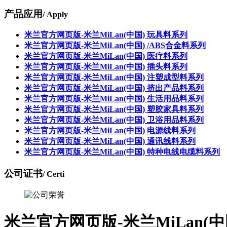
产品应用
/ Apply
米兰官方网页版-米兰MiLan(中国) 玩具料系列
米兰官方网页版-米兰MiLan(中国) /ABS合金料系列
米兰官方网页版-米兰MiLan(中国) 医疗料系列
米兰官方网页版-米兰MiLan(中国) 插头料系列
米兰官方网页版-米兰MiLan(中国) 注塑成型料系列
米兰官方网页版-米兰MiLan(中国) 挤出产品料系列
米兰官方网页版-米兰MiLan(中国) 生活用品料系列
米兰官方网页版-米兰MiLan(中国) 塑胶家具料系列
米兰官方网页版-米兰MiLan(中国) 卫浴用品料系列
米兰官方网页版-米兰MiLan(中国) 电源线料系列
米兰官方网页版-米兰MiLan(中国) 通讯线料系列
米兰官方网页版-米兰MiLan(中国) 特种电线电缆料系列
公司证书
/ Certi
米兰官方网页版-米兰MiLan(