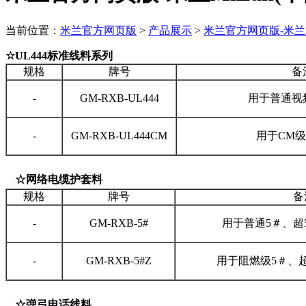
当前位置：
米兰官方网页版
>
产品展示
>
米兰官方网页版-米兰M
☆UL444标准线料系列
规格
牌号
备
-
GM-RXB-UL444
用于普通视
-
GM-RXB-UL444CM
用于CM
☆网络电缆护套料
规格
牌号
备
-
GM-RXB-5#
用于普通5＃、超
-
GM-RXB-5#Z
用于阻燃级5＃、
☆弹弓电话线料