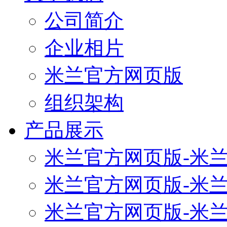
公司简介
企业相片
米兰官方网页版
组织架构
产品展示
米兰官方网页版-米兰M
米兰官方网页版-米兰Mi
米兰官方网页版-米兰M