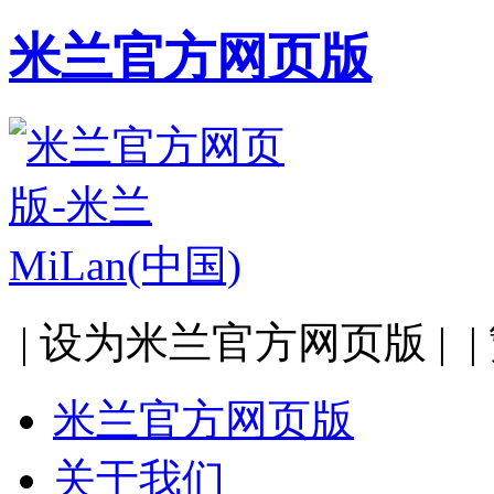
米兰官方网页版
|
设为米兰官方网页版
| |
米兰官方网页版
关于我们